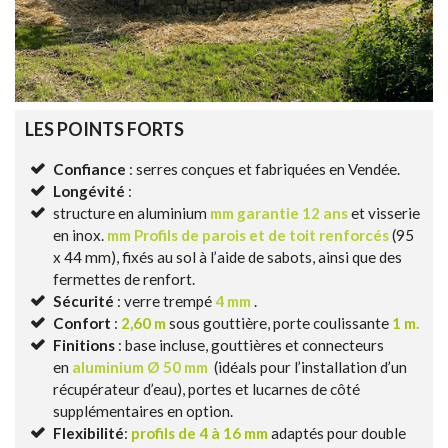
LES POINTS FORTS
Confiance
: serres conçues et fabriquées en Vendée.
Longévité
:
structure en aluminium
mm garantie 12 ans
et visserie
en inox.
mm Profils de parois et de toit renforcés
(95
x 44 mm), fixés au sol à l’aide de sabots, ainsi que des
fermettes de renfort.
Sécurité
: verre trempé
4 mm
.
Confort
:
2,60 m
sous gouttière, porte coulissante
1 m.
Finitions
: base incluse, gouttières et connecteurs
en
aluminium
Ø 50 mm
(idéals pour l’installation d’un
récupérateur d’eau), portes et lucarnes de côté
supplémentaires en option.
Flexibilité
:
profils de 4 à 16 mm
adaptés pour double