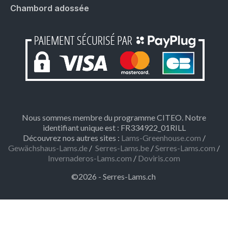
Chambord adossée
Nous sommes membre du programme CITEO. Notre
identifiant unique est : FR334922_01RILL
Découvrez nos autres sites :
Lams-Greenhouse.com
/
Gewächshaus-Lams.de
/
Serres-Lams.be
/
Serres-Lams.com
/
Invernaderos-Lams.com
/
Doviris.com
©2026 - Serres-Lams.ch