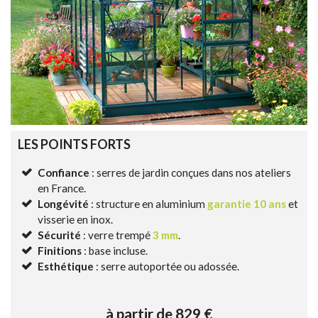
LES POINTS FORTS
Confiance
: serres de jardin conçues dans nos ateliers
en France.
Longévité
: structure en aluminium
garantie 10 ans
et
visserie en inox.
Sécurité
: verre trempé
3 mm
.
Finitions
: base incluse.
Esthétique
: serre autoportée ou adossée.
à partir de 829 €