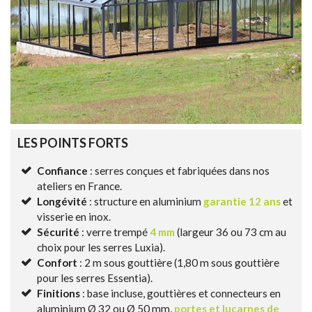
LES POINTS FORTS
Confiance
: serres conçues et fabriquées dans nos
ateliers en France.
Longévité
: structure en aluminium
garantie 12 ans
et
visserie en inox.
Sécurité
: verre trempé
4 mm
(largeur 36 ou 73 cm au
choix pour les serres Luxia).
Confort
: 2 m sous gouttière (1,80 m sous gouttière
pour les serres Essentia).
Finitions
: base incluse, gouttières et connecteurs en
aluminium Ø 32 ou Ø 50 mm,
portes et lucarnes de