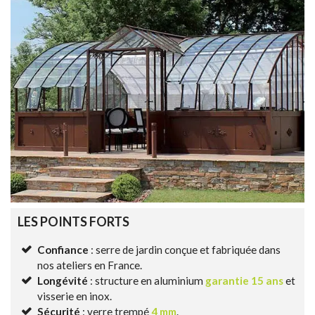
LES POINTS FORTS
Confiance
: serre de jardin conçue et fabriquée dans
nos ateliers en France.
Longévité
: structure en aluminium
garantie 15 ans
et
visserie en inox.
Sécurité
: verre trempé
4 mm
.