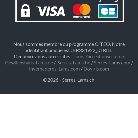
Nous sommes membre du programme CITEO. Notre
identifiant unique est : FR334922_01RILL
Découvrez nos autres sites :
Lams-Greenhouse.com
/
Gewächshaus-Lams.de
/
Serres-Lams.be
/
Serres-Lams.com
/
Invernaderos-Lams.com
/
Doviris.com
©2026 - Serres-Lams.ch