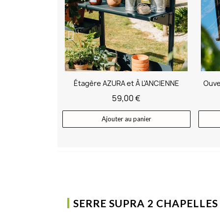
À L'ANCIENNE
Ouverture automatique de lucarne
 €
49,00 €
panier
Ajouter au panier
SERRE SUPRA 2 CHAPELLES