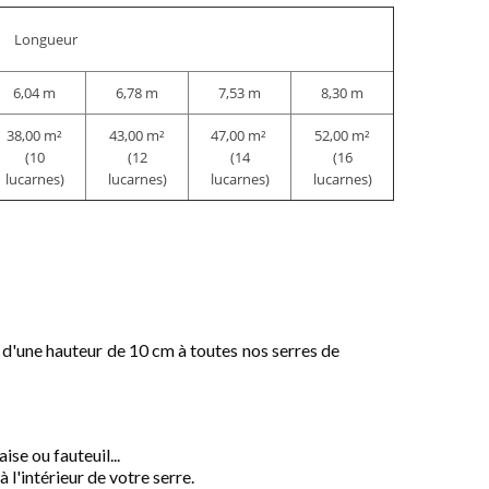
Longueur
6,04 m
6,78 m
7,53 m
8,30 m
38,00 m²
43,00 m²
47,00 m²
52,00 m²
(10
(12
(14
(16
lucarnes)
lucarnes)
lucarnes)
lucarnes)
se d'une hauteur de 10 cm à toutes nos serres de
ise ou fauteuil...
à l'intérieur de votre serre.