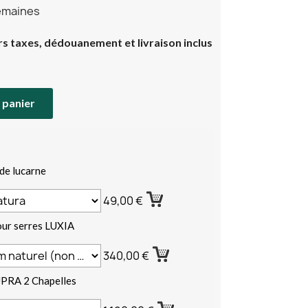
semaines
rs taxes, dédouanement et livraison inclus
 panier
de lucarne
49,00 €
our serres LUXIA
340,00 €
UPRA 2 Chapelles