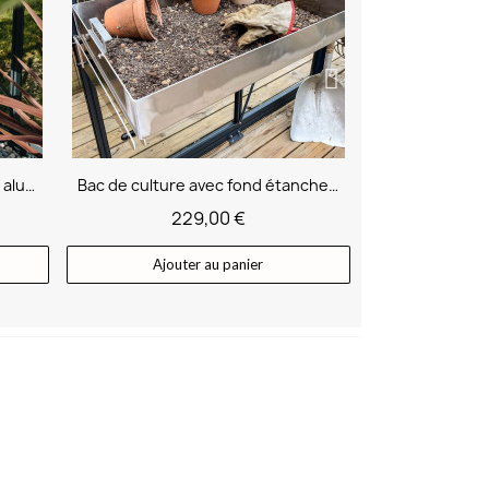
Bac de culture avec fond étanche en aluminium
Rampes d'accès en aluminium
Crochets
129,00 €
2
Ajouter au panier
Ajout