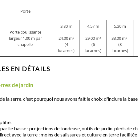
Porte
3,80 m
4,57 m
5,30 m
Porte coulissante
largeur 1,00 m par
24,00 m²
29,00 m²
33,00 m²
chapelle
(4
(6
(8
lucarnes)
lucarnes)
lucarnes)
LES EN DÉTAILS
rres de jardin
e la serre, c'est pourquoi nous avons fait le choix d'inclure la ba
lifié.
artie basse : projections de tondeuse, outils de jardin, pieds de cha
ect avec la terre : moins de salissures et culture en terre facilitée 