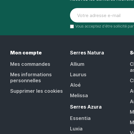
Vous acceptez d'être sollicité pa
Mon compte
Serres Natura
S
Mes commandes
Allium
C
a
Mes informations
Laurus
personnelles
C
Aloé
Supprimer les cookies
A
Melissa
A
Serres Azura
M
Essentia
M
Luxia
V