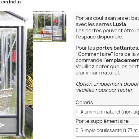
ison inclus
Portes coulissantes et b
avec les serres
Luxia
.
Les portes peuvent être i
l’espace disponible.
Pour les
portes battantes
"Commentaire" lors de la v
commande
l'emplacement 
Veuillez noter que les por
aluminium naturel.
Option uniquement disponi
veuillez nous contacter.
Coloris
Porte supplémentaire