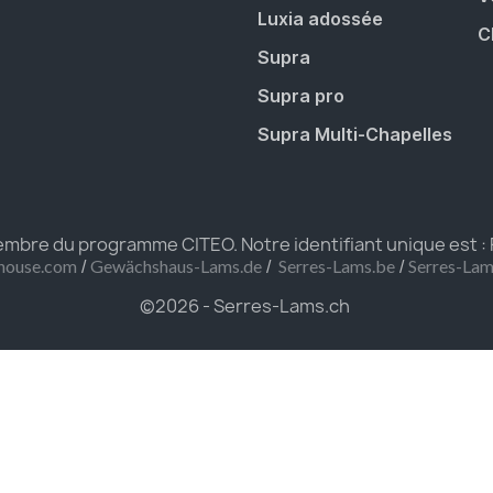
Luxia adossée
C
Supra
Supra pro
Supra Multi-Chapelles
bre du programme CITEO. Notre identifiant unique est :
/
/
/
house.com
Gewächshaus-Lams.de
Serres-Lams.be
Serres-La
©2026 - Serres-Lams.ch