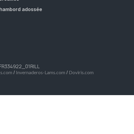
hambord adossée
 FR334922_01RILL
/
/
ms.com
Invernaderos-Lams.com
Doviris.com