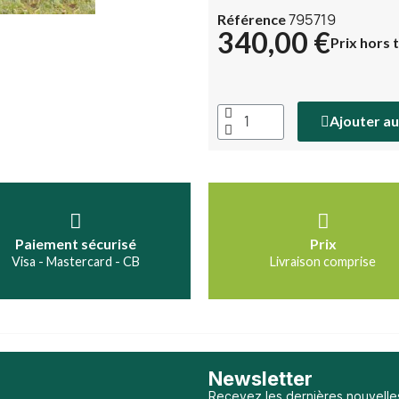
795719
Référence
340,00 €
Prix hors 
Ajouter au
Paiement sécurisé
Prix
Visa - Mastercard - CB
Livraison comprise
Newsletter
Recevez les dernières nouvelle