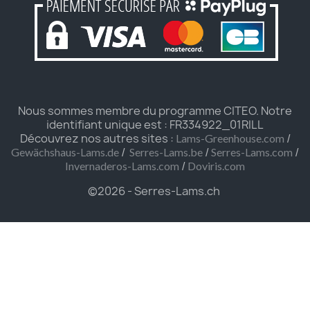
Nous sommes membre du programme CITEO. Notre
identifiant unique est : FR334922_01RILL
Découvrez nos autres sites :
/
Lams-Greenhouse.com
/
/
/
Gewächshaus-Lams.de
Serres-Lams.be
Serres-Lams.com
/
Invernaderos-Lams.com
Doviris.com
©2026 - Serres-Lams.ch