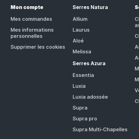
Mon compte
Serres Natura
S
Mes commandes
Allium
C
a
Mes informations
Laurus
personnelles
C
Aloé
Supprimer les cookies
A
Melissa
A
Serres Azura
M
Essentia
M
Luxia
V
Luxia adossée
C
Supra
Supra pro
Supra Multi-Chapelles