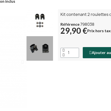
on inclus
Kit contenant 2 roulettes 
798038
Référence
29,90 €
Prix hors ta
Ajouter au