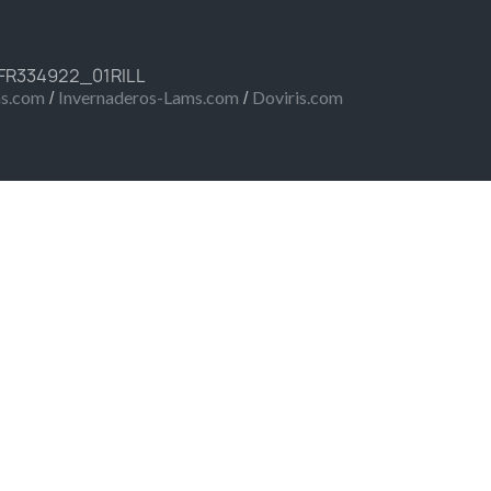
 FR334922_01RILL
/
/
ms.com
Invernaderos-Lams.com
Doviris.com