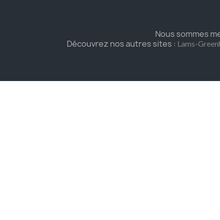
Nous sommes mem
Découvrez nos autres sites :
Lams-Green