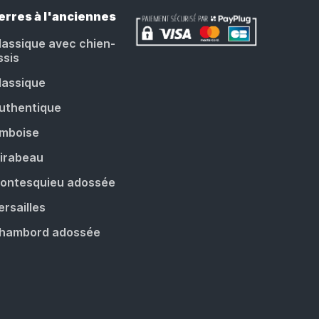
erres à l'anciennes
lassique avec chien-
ssis
lassique
uthentique
mboise
irabeau
ontesquieu adossée
ersailles
hambord adossée