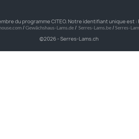
bre du programme CITEO. Notre identifiant unique est :
/
/
/
house.com
Gewächshaus-Lams.de
Serres-Lams.be
Serres-La
©2026 - Serres-Lams.ch