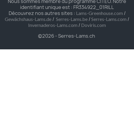
Nous sommes membre du programme CITEO. Notre
identifiant unique est : FR334922_01RILL
Découvrez nos autres sites :
/
Lams-Greenhouse.com
/
/
/
Gewächshaus-Lams.de
Serres-Lams.be
Serres-Lams.com
/
Invernaderos-Lams.com
Doviris.com
©2026 - Serres-Lams.ch