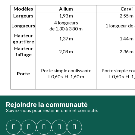
Modèles
Allium
Carvi
Largeurs
1,93 m
2,55 m
4 longueurs
Longueurs
1 longueur de
de 1,30 à 3,80 m
Hauteur
1,37 m
1,44 m
gouttière
Hauteur
2,08 m
2,36 m
faîtage
Porte simple coulissante
Porte simple cou
Porte
l. 0,60 x H. 1,60 m
l. 0,60 x H. 
Rejoindre la communauté
Suivez-nous pour rester informé et connecté.