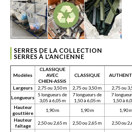
SERRES DE LA COLLECTION
SERRES À L'ANCIENNE
CLASSIQUE
Modèles
AVEC
CLASSIQUE
AUTHENT
CHIEN-ASSIS
Largeurs
2,75 ou 3,50 m
2,75 ou 3,50 m
2,75 ou 3
5 longueurs de
7 longueurs de
7 longueu
Longueurs
3,05 à 6,05 m
1,50 à 6,05 m
1,50 à 6,
Hauteur
1,90 m
1,90 m
1,90 
gouttière
Hauteur
2,50 ou 2,65 m
2,50 ou 2,65 m
2,50 ou 2
faîtage