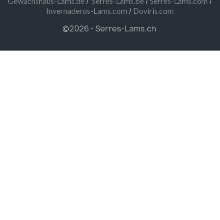
/
/
/
Gewächshaus-Lams.de
Serres-Lams.be
Serres-Lams.com
/
Invernaderos-Lams.com
Doviris.com
©2026 - Serres-Lams.ch