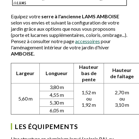
Equipez votre
serre à l'ancienne LAMS AMBOISE
selon vos envies et suivant la configuration de votre
jardin grâce aux options que nous vous proposons
(porte et lucarnes supplémentaires, coloris, ombrage...).
Pensez à consulter notre page
accessoires
pour
l'aménagement intérieur de votre jardin d'hiver
AMBOISE.
Hauteur
Hauteur
Largeur
Longueur
bas de
de
faîtage
pente
3,80 m
1,52 m
2,70 m
4,55 m
5,60 m
ou
ou
5,30 m
1,92 m
3,10 m
6,05 m
LES ÉQUIPEMENTS
Une structure en aluminium laqué (coloris RAL au