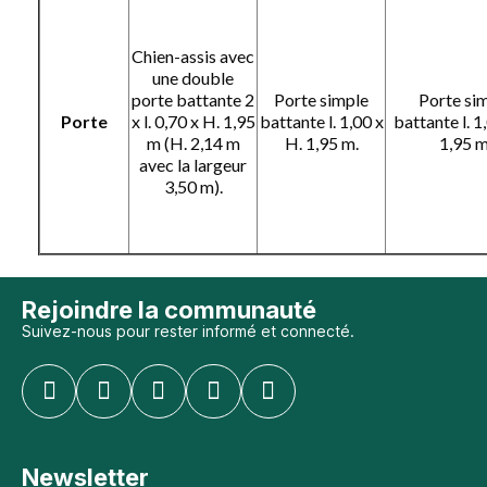
Chien-assis avec
une double
porte battante 2
Porte simple
Porte si
Porte
x l. 0,70 x H. 1,95
battante l. 1,00 x
battante l. 1
m (H. 2,14 m
H. 1,95 m.
1,95 m
avec la largeur
3,50 m).
Rejoindre la communauté
Suivez-nous pour rester informé et connecté.
Newsletter