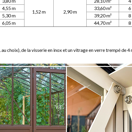
3,80 m
28,10 m²
4
4,55 m
33,60 m²
6
1,52 m
2,90 m
5,30 m
39,20 m²
8
6,05 m
44,70 m²
8
au choix), de la visserie en inox et un vitrage en verre trempé de 4