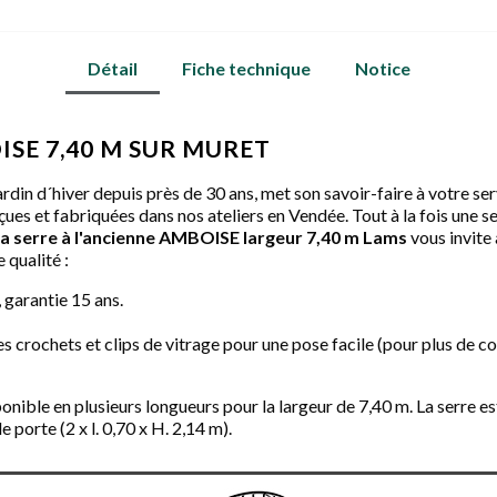
Détail
Fiche technique
Notice
ISE 7,40 M SUR MURET
ardin d´hiver depuis près de 30 ans, met son savoir-faire à votre ser
çues et fabriquées dans nos ateliers en Vendée. Tout à la fois une se
la serre à l'ancienne AMBOISE largeur 7,40 m Lams
vous invite 
 qualité :
 garantie 15 ans.
s crochets et clips de vitrage pour une pose facile (pour plus de co
onible en plusieurs longueurs pour la largeur de 7,40 m. La serre est
 porte (2 x l. 0,70 x H. 2,14 m).