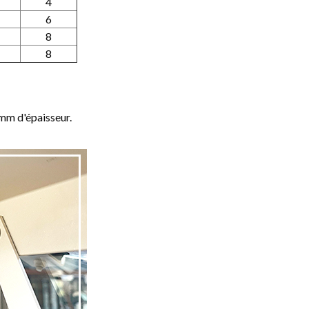
4
6
8
8
 mm d'épaisseur.