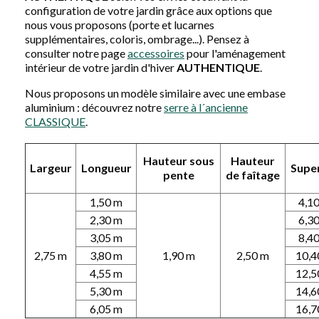
configuration de votre jardin grâce aux options que
nous vous proposons (porte et lucarnes
supplémentaires, coloris, ombrage...). Pensez à
consulter notre page
accessoires
pour l'aménagement
intérieur de votre jardin d'hiver
AUTHENTIQUE
.
Nous proposons un modèle similaire avec une embase
aluminium : découvrez notre
serre à l´ancienne
CLASSIQUE
.
Hauteur
sous
Hauteur
Largeur
Longueur
Super
pente
de
faîtage
1,50 m
4,1
2,30 m
6,3
3,05 m
8,4
2,75 m
3,80 m
1,90 m
2,50 m
10,4
4,55 m
12,5
5,30 m
14,6
6,05 m
16,7