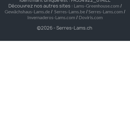
Découvrez nos autres sites :
/
Lams-Greenhouse.com
/
/
/
Gewächshaus-Lams.de
Serres-Lams.be
Serres-Lams.com
/
Invernaderos-Lams.com
Doviris.com
©2026 - Serres-Lams.ch