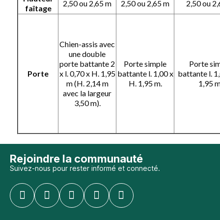
2,50 ou 2,65 m
2,50 ou 2,65 m
2,50 ou 2
faîtage
Chien-assis avec
une double
porte battante 2
Porte simple
Porte si
Porte
x l. 0,70 x H. 1,95
battante l. 1,00 x
battante l. 1
m (H. 2,14 m
H. 1,95 m.
1,95 m
avec la largeur
3,50 m).
Rejoindre la communauté
Suivez-nous pour rester informé et connecté.