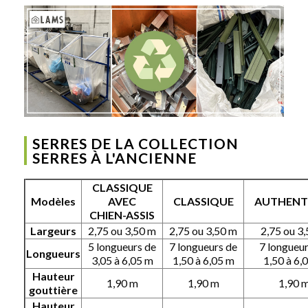
SERRES DE LA COLLECTION
SERRES À L'ANCIENNE
CLASSIQUE
Modèles
AVEC
CLASSIQUE
AUTHENT
CHIEN-ASSIS
Largeurs
2,75 ou 3,50 m
2,75 ou 3,50 m
2,75 ou 3
5 longueurs de
7 longueurs de
7 longueu
Longueurs
3,05 à 6,05 m
1,50 à 6,05 m
1,50 à 6,
Hauteur
1,90 m
1,90 m
1,90 
gouttière
Hauteur