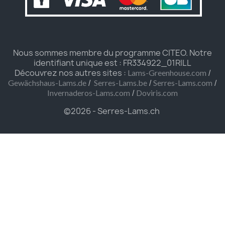
Nous sommes membre du programme CITEO. Notre
identifiant unique est : FR334922_01RILL
Découvrez nos autres sites :
/
Lams-Greenhouse.com
/
/
/
Gewächshaus-Lams.de
Serres-Lams.be
Serres-Lams.com
/
Invernaderos-Lams.com
Doviris.com
©2026 - Serres-Lams.ch