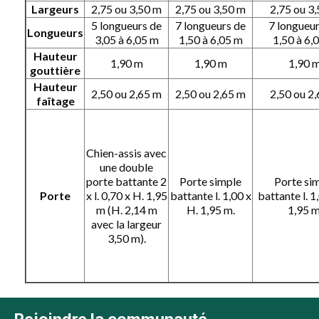
Largeurs
2,75 ou 3,50 m
2,75 ou 3,50 m
2,75 ou 3
5 longueurs de
7 longueurs de
7 longueu
Longueurs
3,05 à 6,05 m
1,50 à 6,05 m
1,50 à 6,
Hauteur
1,90 m
1,90 m
1,90 
gouttière
Hauteur
2,50 ou 2,65 m
2,50 ou 2,65 m
2,50 ou 2
faîtage
Chien-assis avec
une double
porte battante 2
Porte simple
Porte si
Porte
x l. 0,70 x H. 1,95
battante l. 1,00 x
battante l. 1
m (H. 2,14 m
H. 1,95 m.
1,95 m
avec la largeur
3,50 m).
Rejoindre la communauté