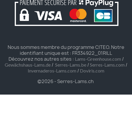
Nous sommes membre du programme CITEO. Notre
identifiant unique est : FR334922_01RILL
Découvrez nos autres sites :
/
Lams-Greenhouse.com
/
/
/
Gewächshaus-Lams.de
Serres-Lams.be
Serres-Lams.com
/
Invernaderos-Lams.com
Doviris.com
©2026 - Serres-Lams.ch