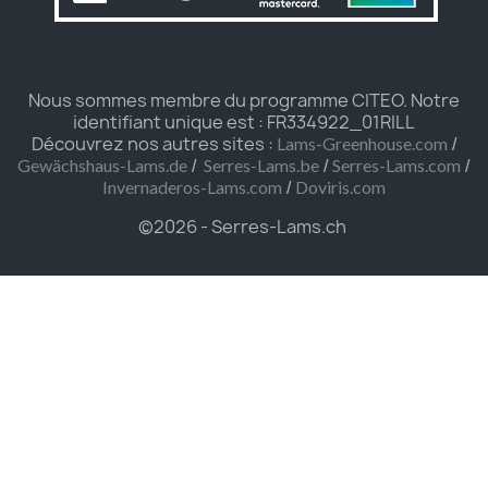
Nous sommes membre du programme CITEO. Notre
identifiant unique est : FR334922_01RILL
Découvrez nos autres sites :
/
Lams-Greenhouse.com
/
/
/
Gewächshaus-Lams.de
Serres-Lams.be
Serres-Lams.com
/
Invernaderos-Lams.com
Doviris.com
©2026 - Serres-Lams.ch