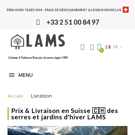
PRIX HORS TAXES EN € - FRAIS DE DÉDOUANEMENT & LIVRAISON INCLUS
+33 2 51 00 84 97
FR
Créateur & Fabricant Français de serres depuis 1993
MENU
Livraison
Accueil
Prix & Livraison en Suisse 🇨🇭 des
serres et jardins d'hiver LAMS