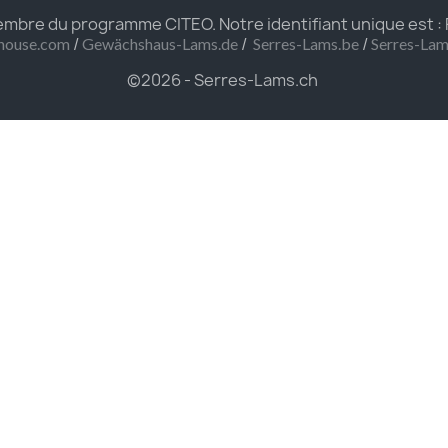
bre du programme CITEO. Notre identifiant unique est :
/
/
/
house.com
Gewächshaus-Lams.de
Serres-Lams.be
Serres-La
©2026 - Serres-Lams.ch