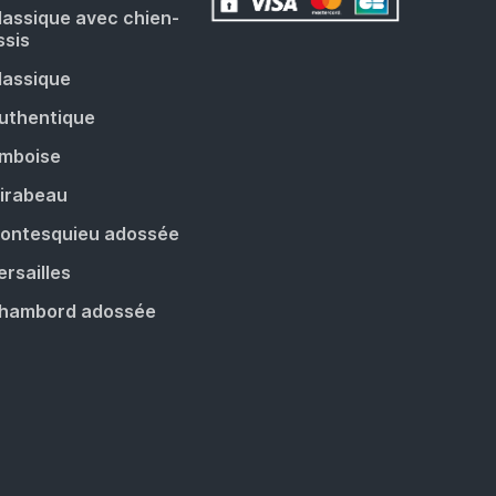
lassique avec chien-
ssis
lassique
uthentique
mboise
irabeau
ontesquieu adossée
ersailles
hambord adossée