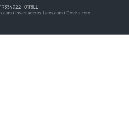
 FR334922_01RILL
/
/
ms.com
Invernaderos-Lams.com
Doviris.com