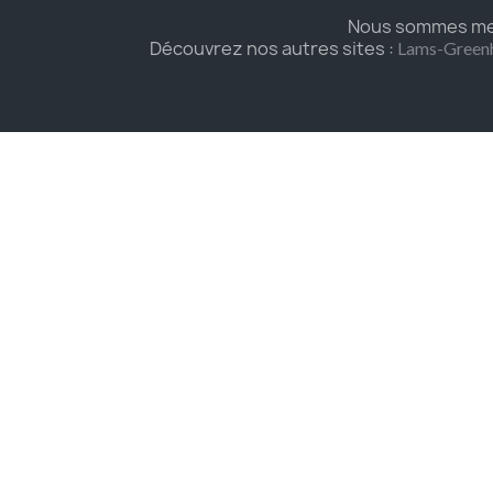
Nous sommes mem
Découvrez nos autres sites :
Lams-Green