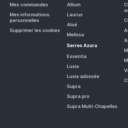
Mes commandes
Allium
C
a
Mes informations
Laurus
personnelles
C
Aloé
Supprimer les cookies
A
Melissa
A
Serres Azura
M
Essentia
M
Luxia
V
Luxia adossée
C
Supra
Supra pro
Supra Multi-Chapelles