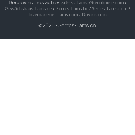
Découvrez nos autres sites :
/
Lams-Greenhouse.com
/
/
/
Gewächshaus-Lams.de
Serres-Lams.be
Serres-Lams.com
/
Invernaderos-Lams.com
Doviris.com
©2026 - Serres-Lams.ch