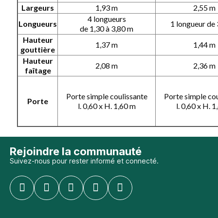
Largeurs
1,93 m
2,55 m
4 longueurs
Longueurs
1 longueur de
de 1,30 à 3,80 m
Hauteur
1,37 m
1,44 m
gouttière
Hauteur
2,08 m
2,36 m
faîtage
Porte simple coulissante
Porte simple cou
Porte
l. 0,60 x H. 1,60 m
l. 0,60 x H. 
Rejoindre la communauté
Suivez-nous pour rester informé et connecté.