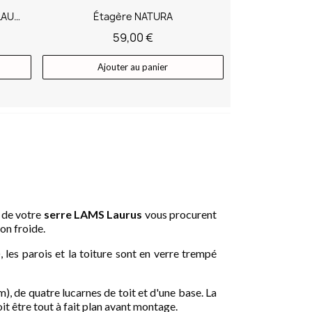
Ombrage pour serres CARVI, LAURUS et ALOÉ
Étagère NATURA
59,00 €
Ajouter au panier
m de votre
serre LAMS Laurus
vous procurent
on froide.
 les parois et la toiture sont en verre trempé
), de quatre lucarnes de toit et d'une base. La
oit être tout à fait plan avant montage.