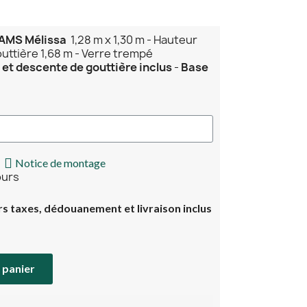
 LAMS Mélissa
1,28 m x 1,30 m - Hauteur
outtière 1,68 m - Verre trempé
et descente de gouttière inclus
-
Base
Notice de montage
jours
rs taxes, dédouanement et livraison inclus
 panier