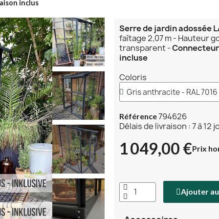
aison inclus
Serre de jardin adossée
faîtage 2,07 m - Hauteur g
transparent -
Connecteur 
incluse
Coloris
794626
Référence
Délais de livraison : 7 à 12 
1 049,00 €
Prix ho
Ajouter au