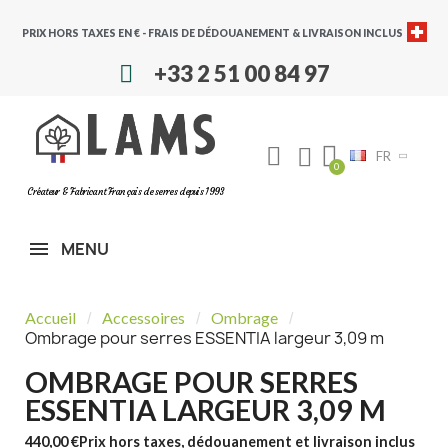
PRIX HORS TAXES EN € - FRAIS DE DÉDOUANEMENT & LIVRAISON INCLUS
+33 2 51 00 84 97
FR
Créateur & Fabricant Français de serres depuis 1993
MENU
Accueil
Accessoires
Ombrage
Ombrage pour serres ESSENTIA largeur 3,09 m
OMBRAGE POUR SERRES
ESSENTIA LARGEUR 3,09 M
440,00 €
Prix hors taxes, dédouanement et livraison inclus