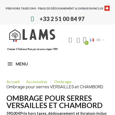
PRIX HORS TAXES EN € - FRAIS DE DÉDOUANEMENT & LIVRAISON INCLUS
+33 2 51 00 84 97
FR
Créateur & Fabricant Français de serres depuis 1993
MENU
Accueil
Accessoires
Ombrage
Ombrage pour serres VERSAILLES et CHAMBORD
OMBRAGE POUR SERRES
VERSAILLES ET CHAMBORD
590,00 €
Prix hors taxes, dédouanement et livraison inclus