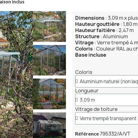
aison inclus
Dimensions
: 3,09 m x plu
Hauteur gouttière
: 1,80 m
Hauteur faitière
: 2,47 m
Structure
: Aluminium
Vitrage
: Verre trempé 4 
Coloris
: Couleur RAL au c
Base incluse
Coloris
Longueur
Vitrage de toiture
795332/A/VT
Référence