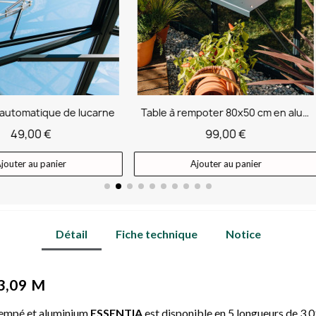
Table à rempoter 80x50 cm en aluminium
99,00 €
229,00 €
Ajouter au panier
Ajouter au panier
Détail
Fiche technique
Notice
3,09 M
trempé et aluminium
ESSENTIA
est disponible en 5 longueurs de 3,0