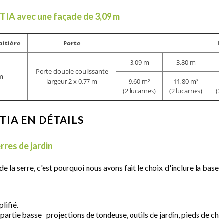
NTIA avec une façade de 3,09 m
aitière
Porte
3,09 m
3,80 m
Porte double coulissante
 m
largeur 2 x 0,77 m
9,60 m²
11,80 m²
(2 lucarnes)
(2 lucarnes)
(
TIA EN DÉTAILS
rres de jardin
e la serre, c'est pourquoi nous avons fait le choix d'inclure la ba
lifié.
artie basse : projections de tondeuse, outils de jardin, pieds de cha