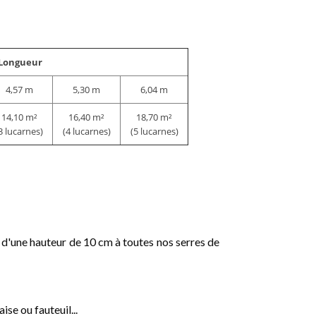
Longueur
4,57 m
5,30 m
6,04 m
14,10 m²
16,40 m²
18,70 m²
3 lucarnes)
(4 lucarnes)
(5 lucarnes)
se d'une hauteur de 10 cm à toutes nos serres de
ise ou fauteuil...