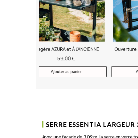
À L'ANCIENNE
Ouverture automatique de lucarne
 €
49,00 €
panier
Ajouter au panier
SERRE ESSENTIA LARGEUR 
Avec une façade de 3,09 m, la serre en verre 